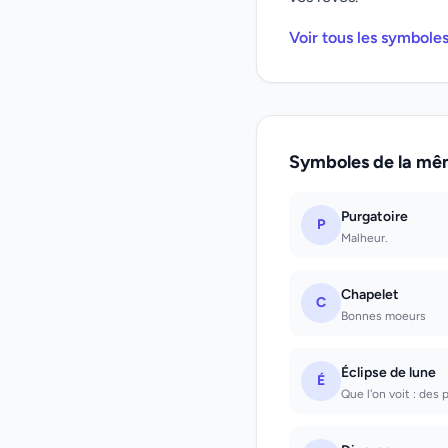
Voir tous les symbole
Symboles de la mê
Purgatoire
P
Malheur.
Chapelet
C
Bonnes moeurs
Éclipse de lune
É
Que l'on voit : des 