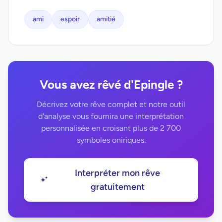
ami
espoir
amitié
Vous avez rêvé d'Epingle ?
Décrivez votre rêve complet et notre outil
d'analyse vous fournira une interprétation
personnalisée en croisant plus de 2 700
symboles oniriques.
Interpréter mon rêve
gratuitement