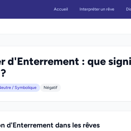
Accueil
Interpréter un rêve
Di
r d'Enterrement : que signi
 ?
eutre / Symbolique
Négatif
on d'Enterrement dans les rêves