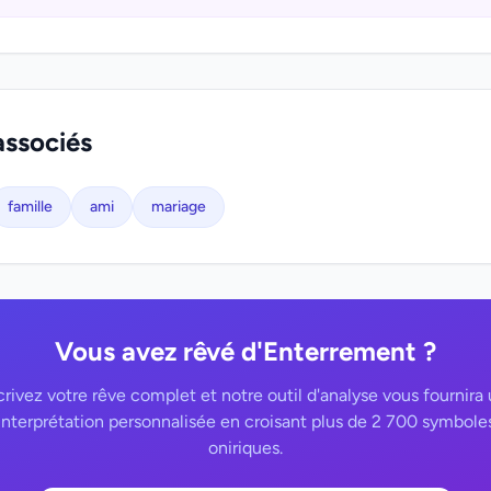
associés
famille
ami
mariage
Vous avez rêvé d'Enterrement ?
rivez votre rêve complet et notre outil d'analyse vous fournira
interprétation personnalisée en croisant plus de 2 700 symbole
oniriques.