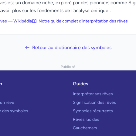
rêves est un domaine riche, exploré par des pionniers comme Si
avoir plus sur les fondements de l'analyse onirique :
rêves — Wikipédia
Notre guide complet d'interprétation des rêves
Retour au dictionnaire des symboles
Publicité
n
Guides
Interpréter ses rêves
 un rêve
Signification des rêves
re des symboles
Symboles récurrents
Rêves lucides
Cauchemars