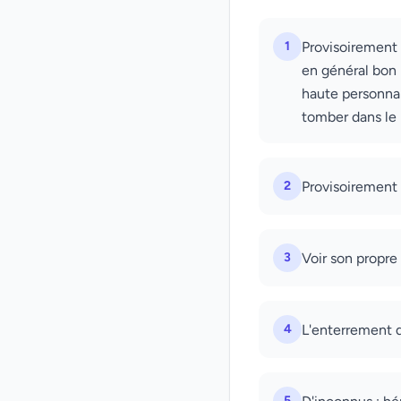
1
Provisoirement 
en général bon 
haute personnal
tomber dans le
2
Provisoirement 
3
Voir son propre
4
L'enterrement d
5