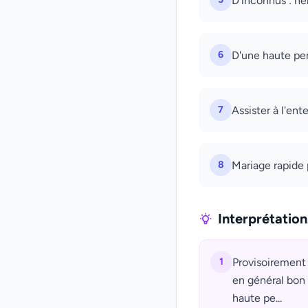
D'inconnus : hé
6
D'une haute per
7
Assister à l'en
8
Mariage rapide
Interprétatio
1
Provisoirement 
en général bon 
haute pe...