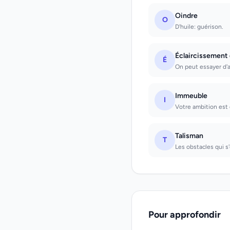
Oindre
O
D'huile: guérison.
Éclaircissement
É
On peut essayer d'am
Immeuble
I
Votre ambition es
Talisman
T
Les obstacles qui s
Pour approfondir