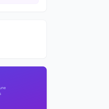
 une
s