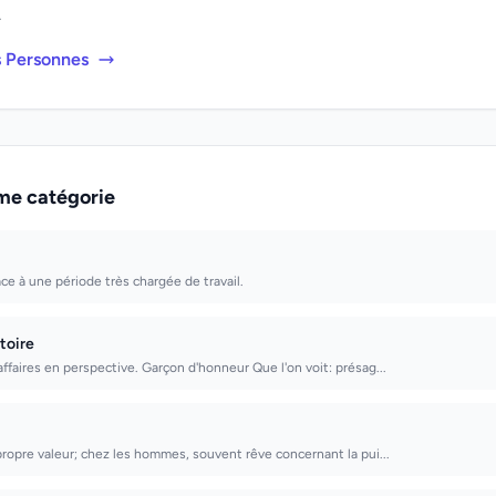
.
s Personnes
me catégorie
ace à une période très chargée de travail.
toire
faires en perspective. Garçon d'honneur Que l'on voit: présag...
ropre valeur; chez les hommes, souvent rêve concernant la pui...