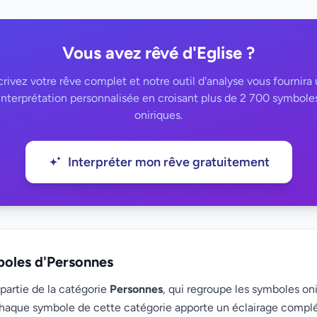
Vous avez rêvé d'Eglise ?
rivez votre rêve complet et notre outil d'analyse vous fournira
interprétation personnalisée en croisant plus de 2 700 symbole
oniriques.
Interpréter mon rêve gratuitement
boles d'Personnes
 partie de la catégorie
Personnes
, qui regroupe les symboles oni
haque symbole de cette catégorie apporte un éclairage compl