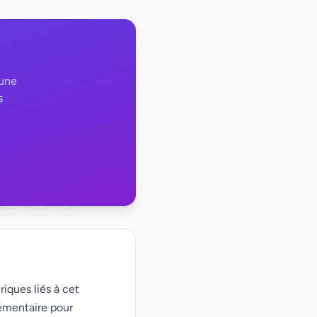
 une
s
riques liés à cet
émentaire pour