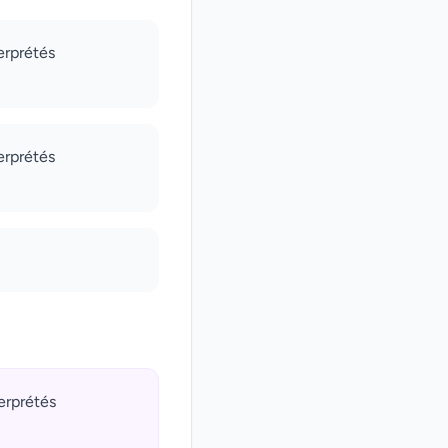
erprétés
erprétés
terprétés