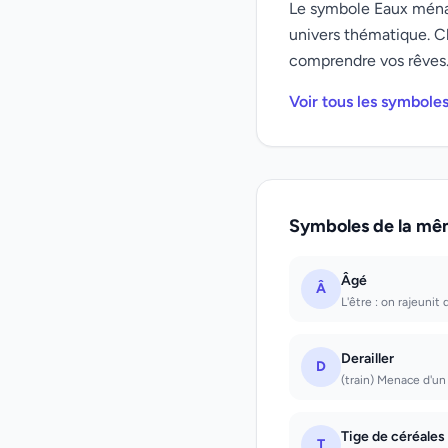
Le symbole Eaux ménag
univers thématique. C
comprendre vos rêves
Voir tous les symbole
Symboles de la mê
Âgé
Â
L'être : on rajeunit
Derailler
D
(train) Menace d'un
Tige de céréales
T