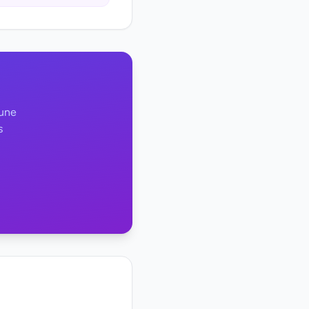
 une
s