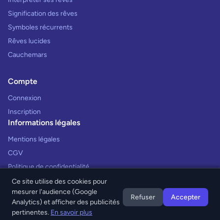
Signification des rêves
Symboles récurrents
Rêves lucides
Cauchemars
Compte
Connexion
Inscription
Informations légales
Mentions légales
CGV
Politique de confidentialité
Ce site utilise des cookies pour
mesurer l'audience (Google
Refuser
Accepter
Analytics) et afficher des publicités
© 2026 Interprétation des Rêves. Tous droits réservés.
pertinentes.
En savoir plus