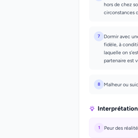
hors de chez soi
circonstances d
7
Dormir avec une
fidèle, à condit
laquelle on s'es
partenaire est v
8
Malheur ou suic
Interprétatio
1
Peur des réalité