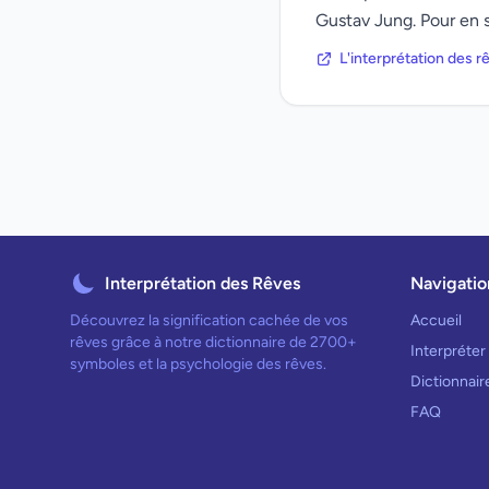
Gustav Jung. Pour en s
L'interprétation des 
Interprétation des Rêves
Navigatio
Découvrez la signification cachée de vos
Accueil
rêves grâce à notre dictionnaire de 2700+
Interpréter
symboles et la psychologie des rêves.
Dictionnai
FAQ