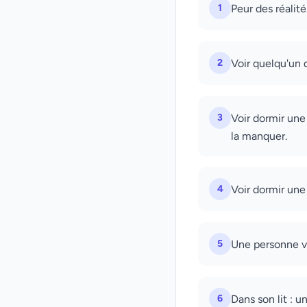
1
Peur des réalité
2
Voir quelqu'un 
3
Voir dormir une
la manquer.
4
Voir dormir une
5
Une personne vie
6
Dans son lit : u