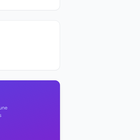
 une
s