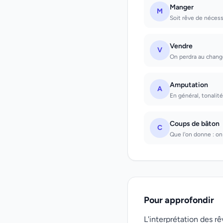
Manger
M
Soit rêve de nécessi
Vendre
V
On perdra au chang
Amputation
A
En général, tonalité
Coups de bâton
C
Que l'on donne : on 
Pour approfondir
L'interprétation des 