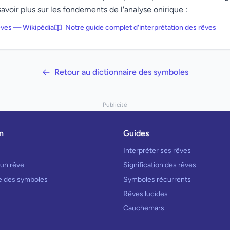
avoir plus sur les fondements de l'analyse onirique :
rêves — Wikipédia
Notre guide complet d'interprétation des rêves
Retour au dictionnaire des symboles
Publicité
n
Guides
Interpréter ses rêves
 un rêve
Signification des rêves
re des symboles
Symboles récurrents
Rêves lucides
Cauchemars