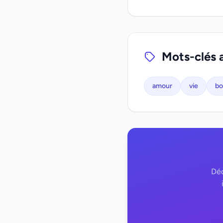
Mots-clés 
amour
vie
bo
Déc