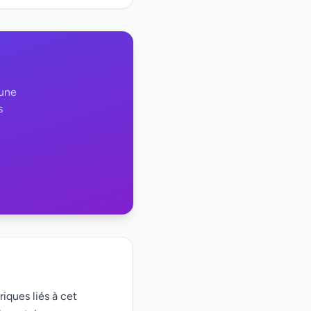
 une
s
riques liés à cet