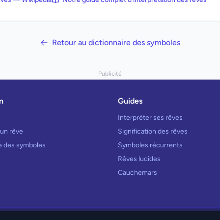
Retour au dictionnaire des symboles
Publicité
n
Guides
Interpréter ses rêves
 un rêve
Signification des rêves
re des symboles
Symboles récurrents
Rêves lucides
Cauchemars