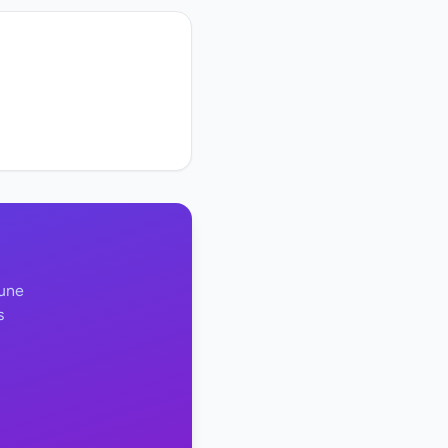
 une
s