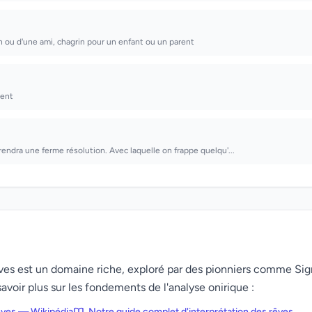
'un ou d'une ami, chagrin pour un enfant ou un parent
gent
rendra une ferme résolution. Avec laquelle on frappe quelqu'...
rêves est un domaine riche, exploré par des pionniers comme Si
avoir plus sur les fondements de l'analyse onirique :
rêves — Wikipédia
Notre guide complet d'interprétation des rêves