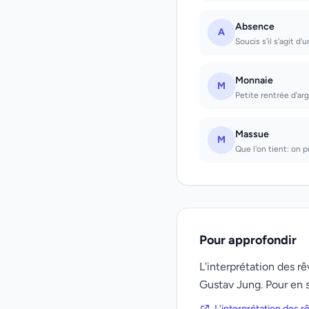
Absence
A
Soucis s'il s'agit d
Monnaie
M
Petite rentrée d'ar
Massue
M
Que l'on tient: on p
Pour approfondir
L'interprétation des 
Gustav Jung. Pour en s
L'interprétation des 