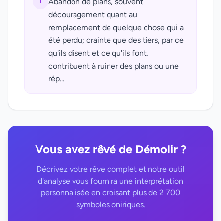
1
Abandon de plans, souvent
découragement quant au
remplacement de quelque chose qui a
été perdu; crainte que des tiers, par ce
qu'ils disent et ce qu'ils font,
contribuent à ruiner des plans ou une
rép...
Vous avez rêvé de Démolir ?
Décrivez votre rêve complet et notre outil
d'analyse vous fournira une interprétation
personnalisée en croisant plus de 2 700
symboles oniriques.