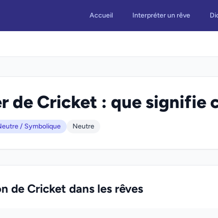
Accueil
Interpréter un rêve
Di
r de Cricket : que signifie 
eutre / Symbolique
Neutre
on de Cricket dans les rêves