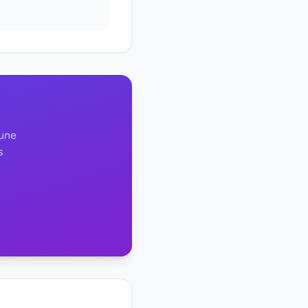
 une
s