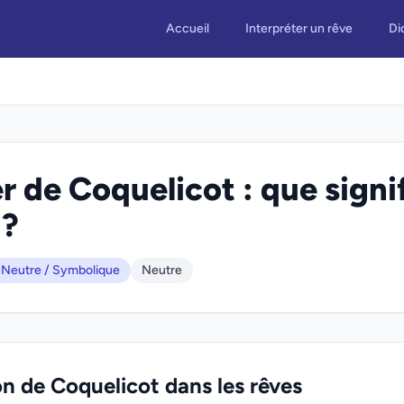
Accueil
Interpréter un rêve
Di
r de Coquelicot : que signi
 ?
Neutre / Symbolique
Neutre
on de Coquelicot dans les rêves