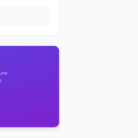
 une
s