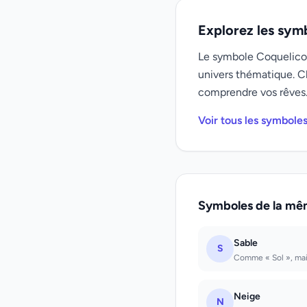
Explorez les sym
Le symbole Coquelicot 
univers thématique. C
comprendre vos rêves
Voir tous les symbole
Symboles de la mê
Sable
S
Comme « Sol », mais
Neige
N