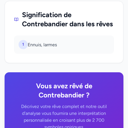
Signification de
Contrebandier dans les rêves
1
Ennuis, larmes
Vous avez rêvé de
Contrebandier ?
Décrivez votre rêve complet et notre outil
d'analyse vous fournira une interprétation
personnalisée en croisant plus de 2 700
symboles oniriques.