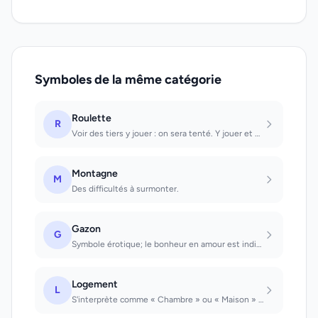
Symboles de la même catégorie
Roulette
R
Voir des tiers y jouer : on sera tenté. Y jouer et gagner: perte imminente. Y jo...
Montagne
M
Des difficultés à surmonter.
Gazon
G
Symbole érotique; le bonheur en amour est indiqué par l'état du gazon.
Logement
L
S'interprète comme « Chambre » ou « Maison » : on est soi-même le logement. Être...