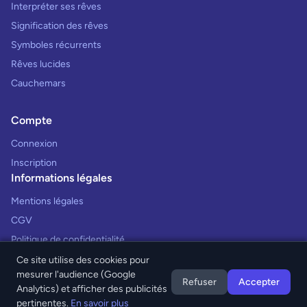
Interpréter ses rêves
Signification des rêves
Symboles récurrents
Rêves lucides
Cauchemars
Compte
Connexion
Inscription
Informations légales
Mentions légales
CGV
Politique de confidentialité
Ce site utilise des cookies pour
mesurer l'audience (Google
Refuser
Accepter
Analytics) et afficher des publicités
© 2026 Interprétation des Rêves. Tous droits réservés.
pertinentes.
En savoir plus