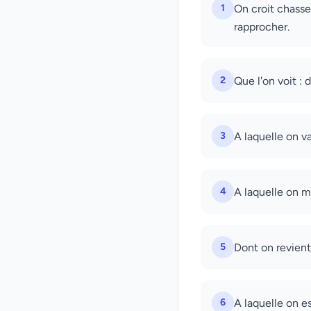
1
On croit chasse
rapprocher.
2
Que l'on voit : 
3
A laquelle on va
4
A laquelle on m
5
Dont on revient
6
A laquelle on es