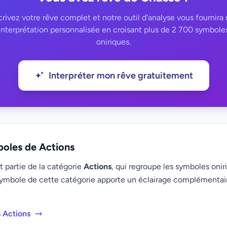
rivez votre rêve complet et notre outil d'analyse vous fournira
interprétation personnalisée en croisant plus de 2 700 symbole
oniriques.
Interpréter mon rêve gratuitement
boles de Actions
 partie de la catégorie
Actions
, qui regroupe les symboles oniri
ymbole de cette catégorie apporte un éclairage complémenta
s Actions