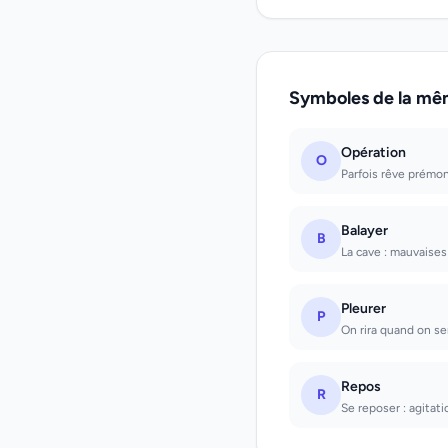
Symboles de la mê
Opération
O
Parfois rêve prémoni
Balayer
B
La cave : mauvaises 
Pleurer
P
On rira quand on ser
Repos
R
Se reposer : agitat