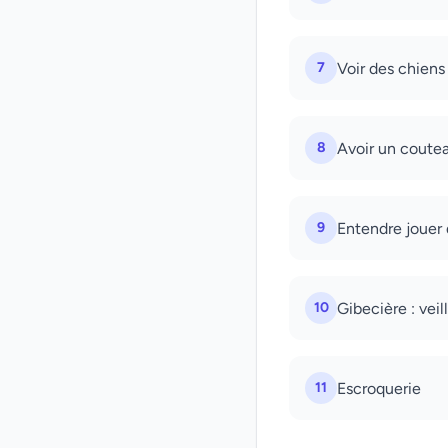
7
Voir des chiens
8
Avoir un coutea
9
Entendre jouer d
10
Gibecière : veil
11
Escroquerie