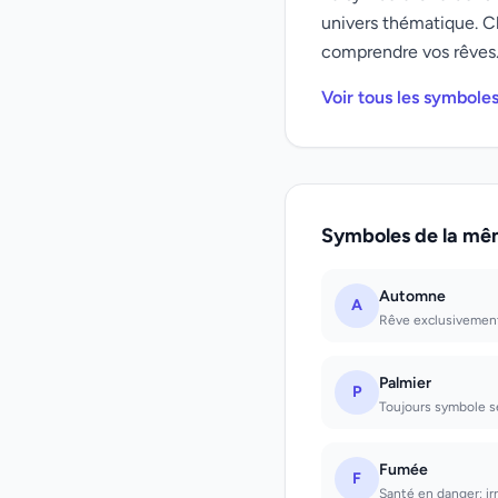
univers thématique. C
comprendre vos rêves
Voir tous les symbole
Symboles de la mê
Automne
A
Rêve exclusivement 
Palmier
P
Toujours symbole se
Fumée
F
Santé en danger; irr