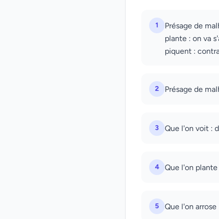
1
Présage de malh
plante : on va s
piquent : contra
2
Présage de malh
3
Que l'on voit : 
4
Que l'on plante 
5
Que l'on arrose 