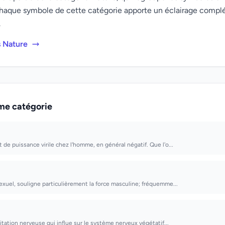
haque symbole de cette catégorie apporte un éclairage compl
.
s Nature
me catégorie
de puissance virile chez l'homme, en général négatif. Que l'o...
xuel, souligne particulièrement la force masculine; fréquemme...
itation nerveuse qui influe sur le système nerveux végétatif...