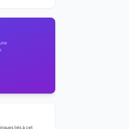
 une
s
riques liés à cet