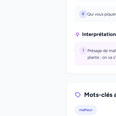
6
Qui vous piquent
Interprétatio
1
Présage de malh
plante : on va s
Mots-clés 
malheur