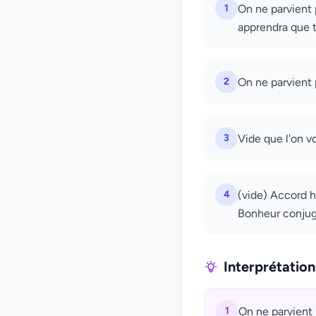
1
On ne parvient p
apprendra que t
2
On ne parvient p
3
Vide que l'on vo
4
(vide) Accord h
Bonheur conjug
Interprétatio
1
On ne parvient p