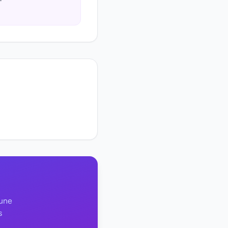
 une
s