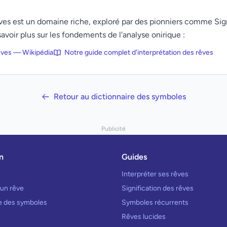
rêves est un domaine riche, exploré par des pionniers comme Si
avoir plus sur les fondements de l'analyse onirique :
rêves — Wikipédia
Notre guide complet d'interprétation des rêves
Retour au dictionnaire des symboles
Publicité
n
Guides
Interpréter ses rêves
 un rêve
Signification des rêves
re des symboles
Symboles récurrents
Rêves lucides