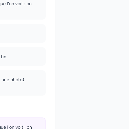
ue l'on voit : on
fin.
c une photo)
ue l'on voit : on