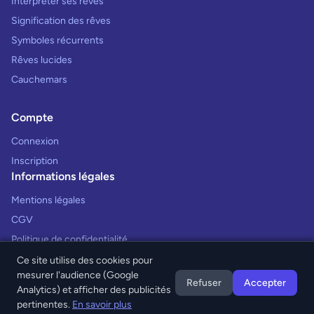
Interpréter ses rêves
Signification des rêves
Symboles récurrents
Rêves lucides
Cauchemars
Compte
Connexion
Inscription
Informations légales
Mentions légales
CGV
Politique de confidentialité
Ce site utilise des cookies pour
mesurer l'audience (Google
Refuser
Accepter
Analytics) et afficher des publicités
© 2026 Interprétation des Rêves. Tous droits réservés.
pertinentes.
En savoir plus