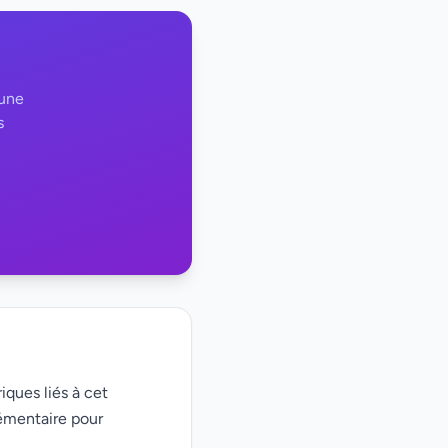
 une
s
iques liés à cet
émentaire pour