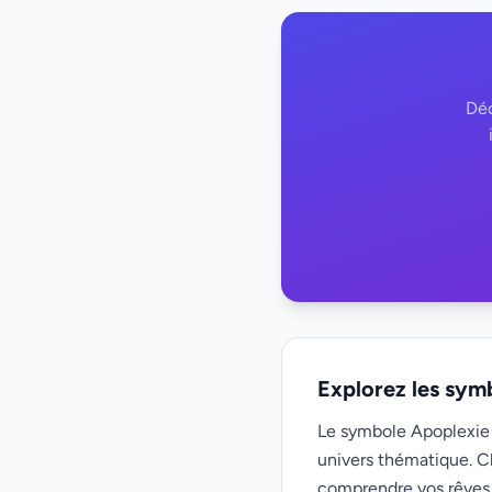
Déc
Explorez les sym
Le symbole Apoplexie f
univers thématique. C
comprendre vos rêves