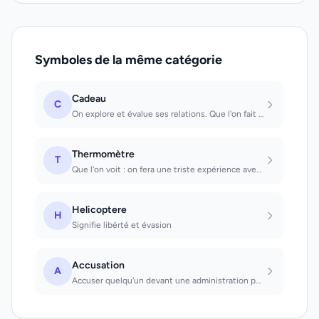
Symboles de la même catégorie
Cadeau
C
On explore et évalue ses relations. Que l'on fait : gain. Que l'on accepte : per...
Thermomètre
T
Que l'on voit : on fera une triste expérience avec une personne qui...
Helicoptere
H
Signifie libérté et évasion
Accusation
A
Accuser quelqu'un devant une administration publique : espoir déçu. Faire l'obje...