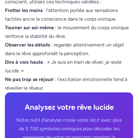
conscient, utilisez ces techniques validées :
Frotter les mains
: l'attention portée aux sensations
tactiles ancre la conscience dans le corps onirique.
Tourner sur soi-même
: le mouvement du corps onirique
renforce la stabilité du rêve.
Observer les détails
: regarder attentivement un objet
dans le rêve approfondit la perception.
Dire à voix haute
:
« Je suis en train de rêver, je reste
lucide. »
Ne pas trop se réjouir
: l'excitation émotionnelle tend à
réveiller le rêveur.
Analysez votre rêve lucide
Notre outil d'analyse croise votre récit avec plus
de 2 700 symboles oniriques pour décoder les
messages de votre inconscient pendant la