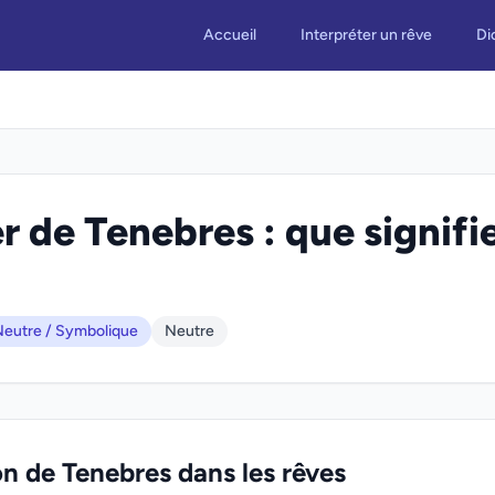
Accueil
Interpréter un rêve
Di
r de Tenebres : que signifi
eutre / Symbolique
Neutre
on de Tenebres dans les rêves