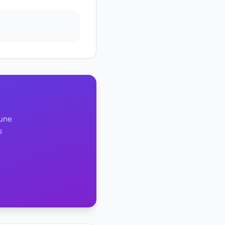
 une
s