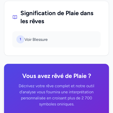
Signification de Plaie dans
les rêves
1
Voir Blessure
Vous avez rêvé de Plaie ?
Décrivez votre rêve complet et notre outil
d'analyse vous fournira une interprétation
personnalisée en croisant plus de 2 700
symboles oniriques.