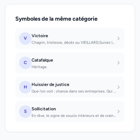
Symboles de la même catégorie
Victoire
V
Chagrin, tristesse, décès ou VIEILLARD;Suivez les conseils que l'on va vous donn...
Catafalque
C
Héritage.
Huissier de justice
H
Que l'on voit : chance dans ses entreprises. Qui procède à une saisie à vos dépe...
Sollicitation
S
En rêve, le signe de soucis intérieurs et de craintes secrètes.