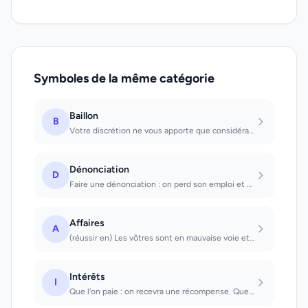
Symboles de la même catégorie
Baillon
B
Votre discrétion ne vous apporte que considération et honneur
Dénonciation
D
Faire une dénonciation : on perd son emploi et on s'efforcera sans succès d'en t...
Affaires
A
(réussir en) Les vôtres sont en mauvaise voie et vous n'arriverez à rien (en fai...
Intérêts
I
Que l'on paie : on recevra une récompense. Que l'on reçoit : il faudra payer pou...