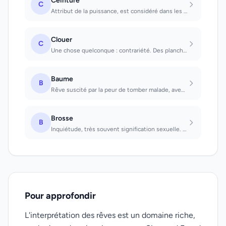
Ceinture
C
Attribut de la puissance, est considéré dans les rêves des hommes et...
Clouer
C
Une chose quelconque : contrariété. Des planches : consolidation de la situation...
Baume
B
Rêve suscité par la peur de tomber malade, avec l'espoir d'un secours extra-terr...
Brosse
B
Inquiétude, très souvent signification sexuelle. Voir une brosse : on va faire l...
Pour approfondir
L'interprétation des rêves est un domaine riche,