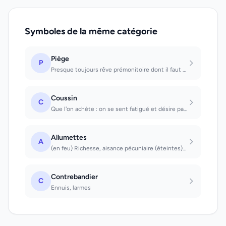
Symboles de la même catégorie
Piège
P
Presque toujours rêve prémonitoire dont il faut tenir compte. Que l'on voit : si...
Coussin
C
Que l'on achète : on se sent fatigué et désire paresser. Être étendu sur des cou...
Allumettes
A
(en feu) Richesse, aisance pécuniaire (éteintes) Pauvreté, misère
Contrebandier
C
Ennuis, larmes