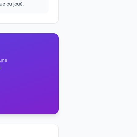
que ou joué.
 une
s