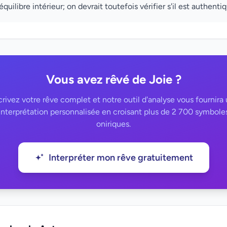
équilibre intérieur; on devrait toutefois vérifier s'il est authenti
Vous avez rêvé de Joie ?
rivez votre rêve complet et notre outil d'analyse vous fournira
interprétation personnalisée en croisant plus de 2 700 symbole
oniriques.
Interpréter mon rêve gratuitement