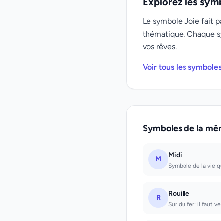
Explorez les sym
Le symbole Joie fait p
thématique. Chaque s
vos rêves.
Voir tous les symbole
Symboles de la mê
Midi
M
Symbole de la vie qu
Rouille
R
Sur du fer: il faut v