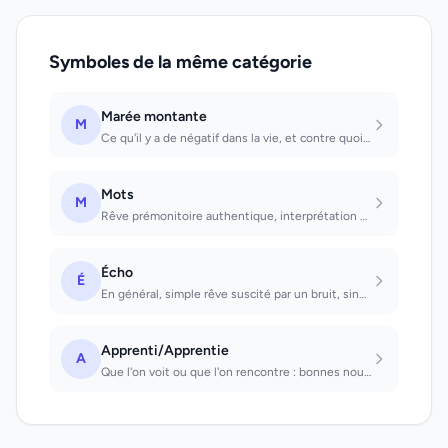
Symboles de la même catégorie
Marée montante
M
Ce qu'il y a de négatif dans la vie, et contre quoi on doit faire des efforts. E...
Mots
M
Rêve prémonitoire authentique, interprétation selon les mots dont on se souvient...
Écho
É
En général, simple rêve suscité par un bruit, sinon mise en garde. Entendre l'éc...
Apprenti/Apprentie
A
Que l'on voit ou que l'on rencontre : bonnes nouvelles en affaires.