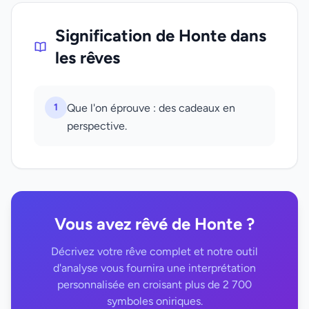
Signification de Honte dans
les rêves
1
Que l'on éprouve : des cadeaux en
perspective.
Vous avez rêvé de Honte ?
Décrivez votre rêve complet et notre outil
d'analyse vous fournira une interprétation
personnalisée en croisant plus de 2 700
symboles oniriques.