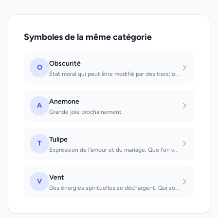
Symboles de la même catégorie
Obscurité
O
État moral qui peut être modifié par des tiers; on se sent sans défense et cherc...
Anemone
A
Grande joie prochainement
Tulipe
T
Expression de l'amour et du mariage. Que l'on voit : mise en garde de ne pas jug...
Vent
V
Des énergies spirituelles se déchargent. Qui souffle en plein visage: des obstac...