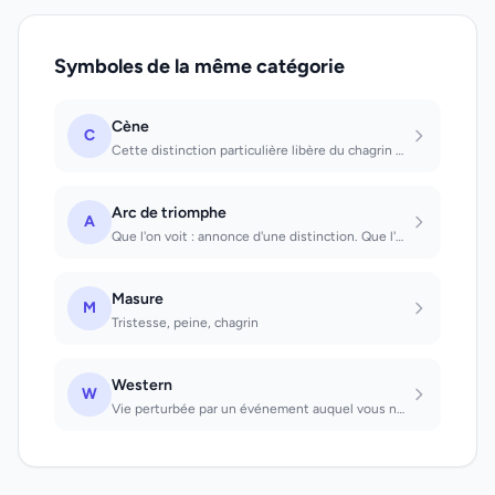
Symboles de la même catégorie
Cène
C
Cette distinction particulière libère du chagrin et des soucis. Voir la Cène : b...
Arc de triomphe
A
Que l'on voit : annonce d'une distinction. Que l'on traverse : on ne recevra pas...
Masure
M
Tristesse, peine, chagrin
Western
W
Vie perturbée par un événement auquel vous ne vous attendiez pas