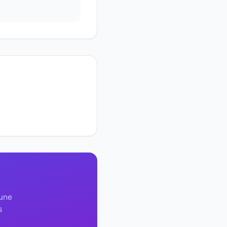
 une
s