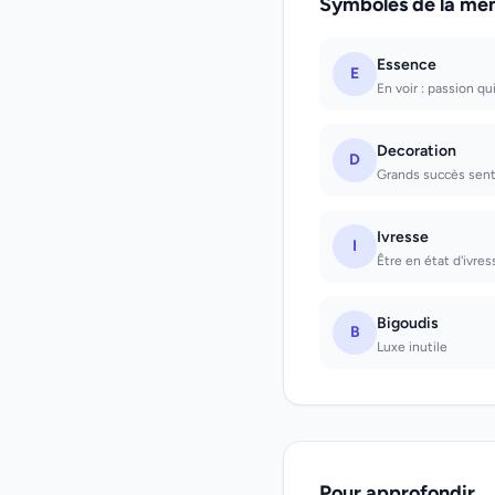
Symboles de la mê
Essence
E
En voir : passion qu
Decoration
D
Grands succès sen
Ivresse
I
Être en état d'ivress
Bigoudis
B
Luxe inutile
Pour approfondir