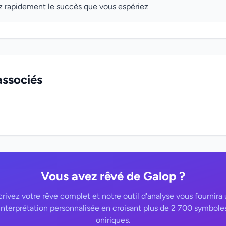
z rapidement le succès que vous espériez
associés
Vous avez rêvé de Galop ?
rivez votre rêve complet et notre outil d'analyse vous fournira
interprétation personnalisée en croisant plus de 2 700 symbole
oniriques.