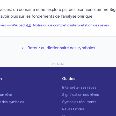
rêves est un domaine riche, exploré par des pionniers comme Si
avoir plus sur les fondements de l'analyse onirique :
rêves — Wikipédia
Notre guide complet d'interprétation des rêves
Retour au dictionnaire des symboles
Publicité
n
Guides
Interpréter ses rêves
 un rêve
Signification des rêves
re des symboles
Symboles récurrents
Rêves lucides