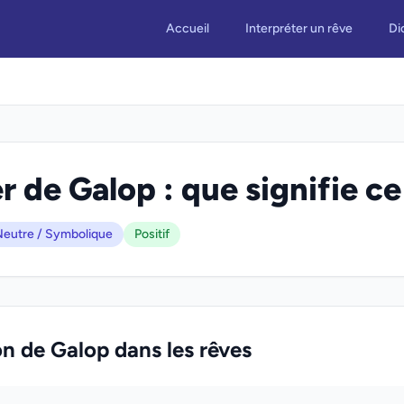
Accueil
Interpréter un rêve
Di
r de Galop : que signifie ce
eutre / Symbolique
Positif
on de Galop dans les rêves