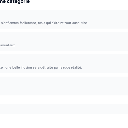
me catégorie
i s'enflamme facilement, mais qui s'éteint tout aussi vite....
timentaux
e : une belle illusion sera détruite par la rude réalité.