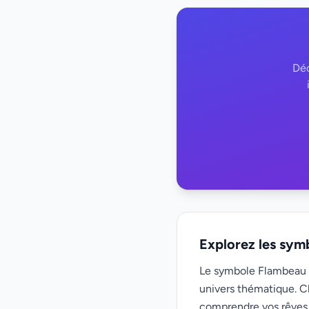
Déc
Explorez les sym
Le symbole Flambeau f
univers thématique. C
comprendre vos rêves