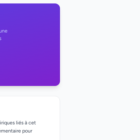
 une
s
riques liés à cet
émentaire pour