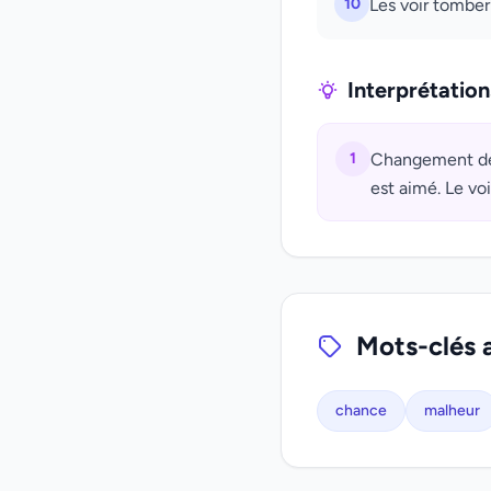
10
Les voir tomber
Interprétatio
1
Changement de c
est aimé. Le voi
Mots-clés 
chance
malheur