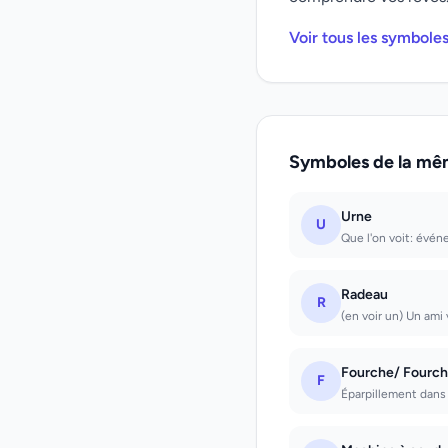
Voir tous les symbole
Symboles de la mê
Urne
U
Que l'on voit: évén
Radeau
R
(en voir un) Un ami
Fourche/ Fourch
F
Éparpillement dans 