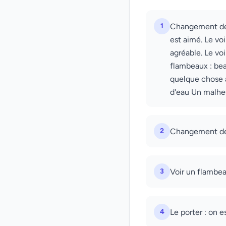
1
Changement de c
est aimé. Le voi
agréable. Le voi
flambeaux : bea
quelque chose à
d'eau Un malheu
2
Changement de 
3
Voir un flambea
4
Le porter : on e