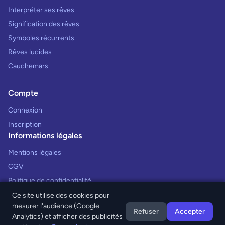
Interpréter ses rêves
Signification des rêves
Symboles récurrents
Rêves lucides
Cauchemars
Compte
Connexion
Inscription
Informations légales
Mentions légales
CGV
Politique de confidentialité
Ce site utilise des cookies pour
mesurer l'audience (Google
Refuser
Accepter
Analytics) et afficher des publicités
© 2026 Interprétation des Rêves. Tous droits réservés.