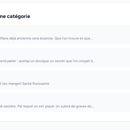
me catégorie
affaire déjà ancienne sera éclaircie. Que l'on trouve et que...
end parler : quelqu'un divulgue un secret que l'on croyait b...
it (en manger) Santé florissante
tié secrète. Par lequel on est piqué: on subira de graves do...