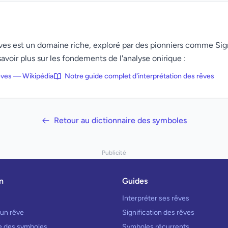
rêves est un domaine riche, exploré par des pionniers comme Si
avoir plus sur les fondements de l'analyse onirique :
rêves — Wikipédia
Notre guide complet d'interprétation des rêves
Retour au dictionnaire des symboles
Publicité
n
Guides
Interpréter ses rêves
 un rêve
Signification des rêves
re des symboles
Symboles récurrents