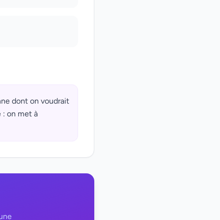
onne dont on voudrait
 : on met à
 une