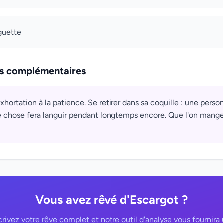
 guette
ns complémentaires
exhortation à la patience. Se retirer dans sa coquille : une pers
e chose fera languir pendant longtemps encore. Que l'on mange
Vous avez rêvé d'Escargot ?
rivez votre rêve complet et notre outil d'analyse vous fournira