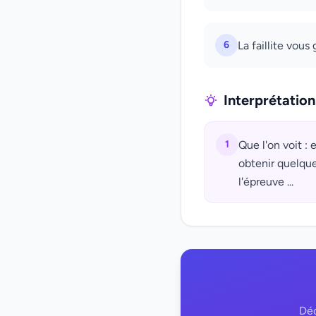
6
La faillite vous
Interprétatio
1
Que l'on voit : 
obtenir quelqu
l'épreuve ...
Déc