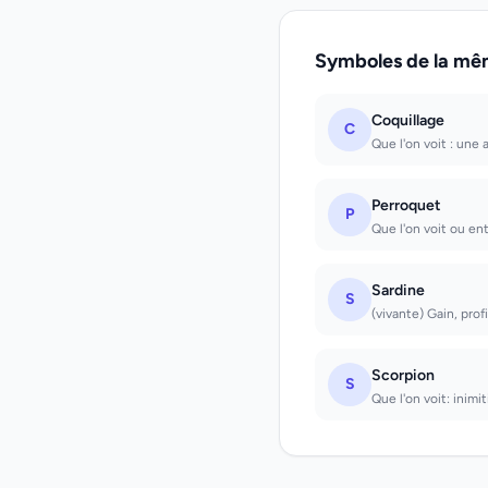
Symboles de la mê
Coquillage
C
Que l'on voit : une 
Perroquet
P
Que l'on voit ou ent
Sardine
S
(vivante) Gain, prof
Scorpion
S
Que l'on voit: inimi