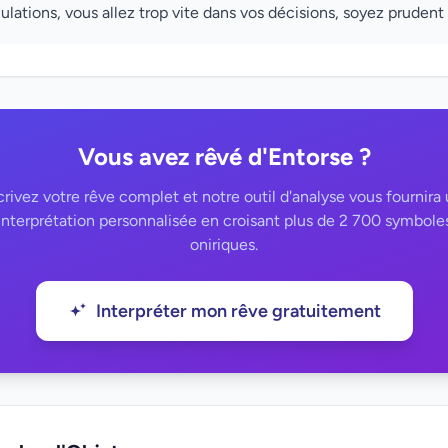
lations, vous allez trop vite dans vos décisions, soyez prudent
Vous avez rêvé d'Entorse ?
rivez votre rêve complet et notre outil d'analyse vous fournira
interprétation personnalisée en croisant plus de 2 700 symbole
oniriques.
Interpréter mon rêve gratuitement