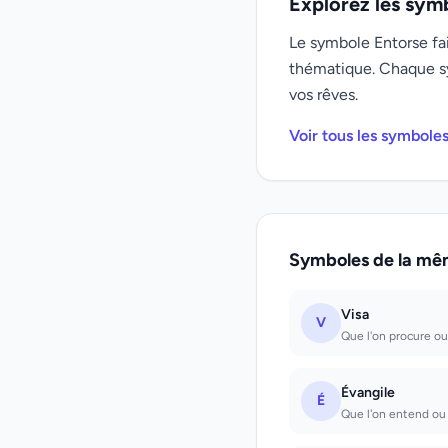
Explorez les sym
Le symbole Entorse fai
thématique. Chaque s
vos rêves.
Voir tous les symbole
Symboles de la mê
Visa
V
Que l'on procure ou 
Évangile
É
Que l'on entend ou q