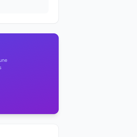
 une
s