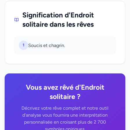
Signification d'Endroit
solitaire dans les rêves
1
Soucis et chagrin.
Vous avez rêvé d'Endroit
solitaire ?
Décrivez votre rêve complet et notre outil
d'analyse vous fournira une interprétation
personnalisée en croisant plus de 2 700
symboles oniriques.