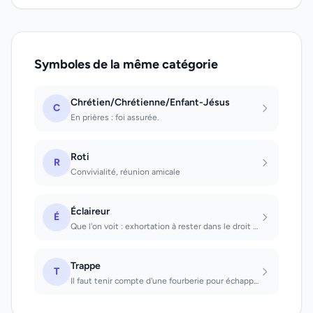
Symboles de la même catégorie
Chrétien/Chrétienne/Enfant-Jésus
C
En prières : foi assurée.
Roti
R
Convivialité, réunion amicale
Éclaireur
É
Que l'on voit : exhortation à rester dans le droit chemin.
Trappe
T
Il faut tenir compte d'une fourberie pour échapper à un danger.