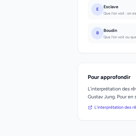
Esclave
E
Que l'on voit : on e
Boudin
B
Que l'on voit ou qu
Pour approfondir
L'interprétation des 
Gustav Jung. Pour en s
L'interprétation des 