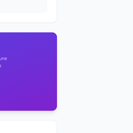
 une
s