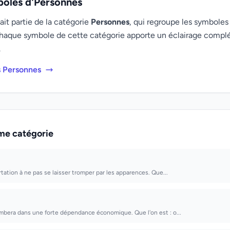
boles d'Personnes
it partie de la catégorie
Personnes
, qui regroupe les symboles 
haque symbole de cette catégorie apporte un éclairage compl
.
s Personnes
me catégorie
rtation à ne pas se laisser tromper par les apparences. Que...
ombera dans une forte dépendance économique. Que l'on est : o...