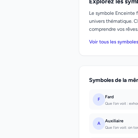
Explorez les sym
Le symbole Enceinte fa
univers thématique. C
comprendre vos rêves
Voir tous les symbole
Symboles de la mê
Fard
F
Que l'on voit : exho
Auxiliaire
A
Que l'on voit: on t