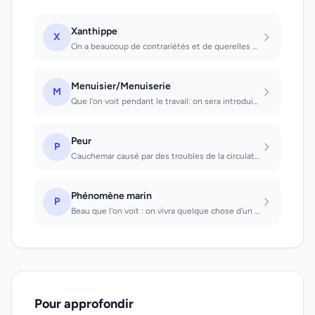
Xanthippe
X
On a beaucoup de contrariétés et de querelles en amour ou dans son ménage et on...
Menuisier/Menuiserie
M
Que l'on voit pendant le travail: on sera introduit par un ami ou une connaissan...
Peur
P
Cauchemar causé par des troubles de la circulation et cardiaques. Avoir peur : c...
Phénomène marin
P
Beau que l'on voit : on vivra quelque chose d'un charme rare. Horrible : on tomb...
Pour approfondir