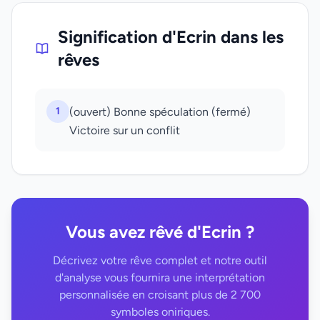
Signification d'Ecrin dans les
rêves
1
(ouvert) Bonne spéculation (fermé)
Victoire sur un conflit
Vous avez rêvé d'Ecrin ?
Décrivez votre rêve complet et notre outil
d'analyse vous fournira une interprétation
personnalisée en croisant plus de 2 700
symboles oniriques.