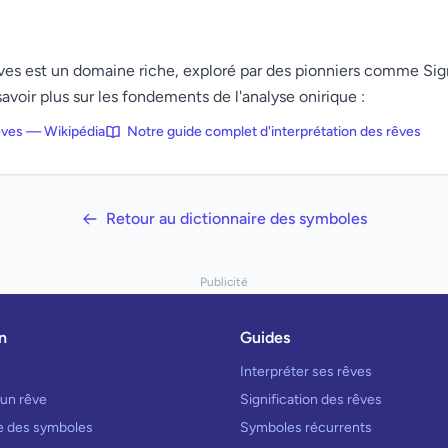
rêves est un domaine riche, exploré par des pionniers comme Si
avoir plus sur les fondements de l'analyse onirique :
rêves — Wikipédia
Notre guide complet d'interprétation des rêves
Retour au dictionnaire des symboles
Publicité
n
Guides
Interpréter ses rêves
 un rêve
Signification des rêves
re des symboles
Symboles récurrents