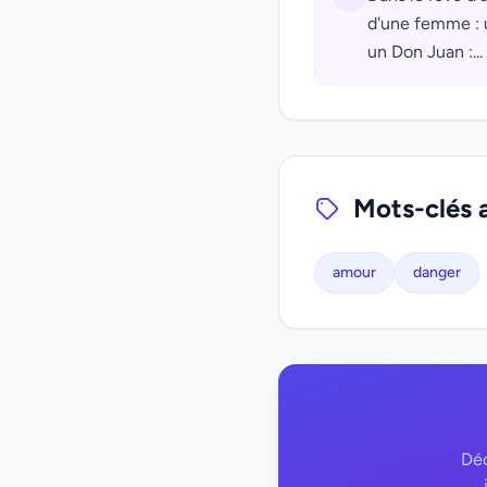
d'une femme : 
un Don Juan :...
Mots-clés 
amour
danger
Déc