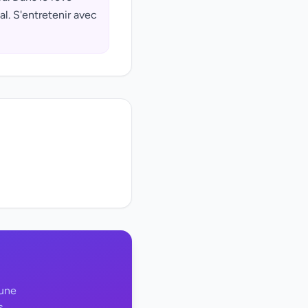
l. S'entretenir avec
 une
s