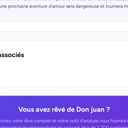
une prochaine aventure d'amour sera dangereuse et tournera ma
associés
Vous avez rêvé de Don juan ?
rivez votre rêve complet et notre outil d'analyse vous fournira
interprétation personnalisée en croisant plus de 2 700 symbole