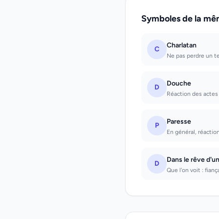
Symboles de la mê
Charlatan
C
Ne pas perdre un t
Douche
D
Réaction des actes 
Paresse
P
En général, réactio
Dans le rêve d'u
D
Que l'on voit : fian