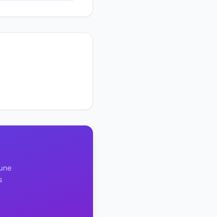
 une
s