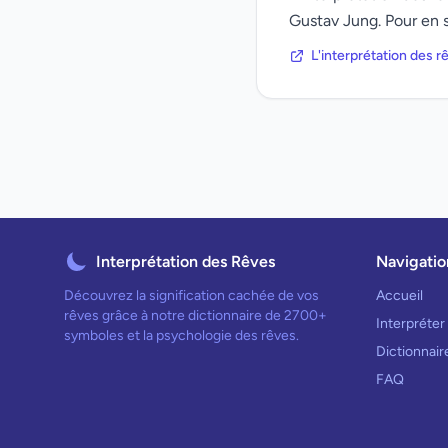
Gustav Jung. Pour en s
L'interprétation des 
Interprétation des Rêves
Navigatio
Découvrez la signification cachée de vos
Accueil
rêves grâce à notre dictionnaire de 2700+
Interpréter
symboles et la psychologie des rêves.
Dictionnai
FAQ