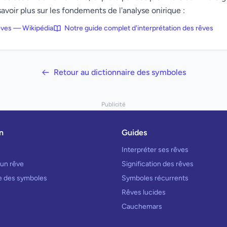
avoir plus sur les fondements de l'analyse onirique :
rêves — Wikipédia
Notre guide complet d'interprétation des rêves
Retour au dictionnaire des symboles
Publicité
n
Guides
Interpréter ses rêves
 un rêve
Signification des rêves
re des symboles
Symboles récurrents
Rêves lucides
Cauchemars