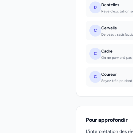
Dentelles
D
Rêve d'excitation sex
Cervelle
C
De veau : satisfacti
Cadre
C
On ne parvient pas à 
Coureur
C
Soyez très prudent
Pour approfondir
L'interprétation des 