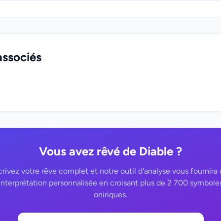
associés
Vous avez rêvé de Diable ?
rivez votre rêve complet et notre outil d'analyse vous fournira
interprétation personnalisée en croisant plus de 2 700 symbole
oniriques.