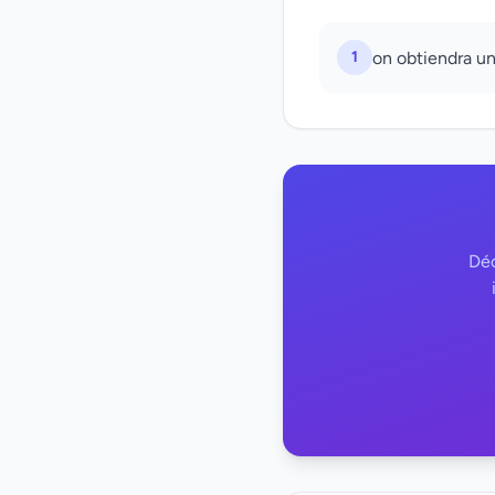
1
on obtiendra u
Déc