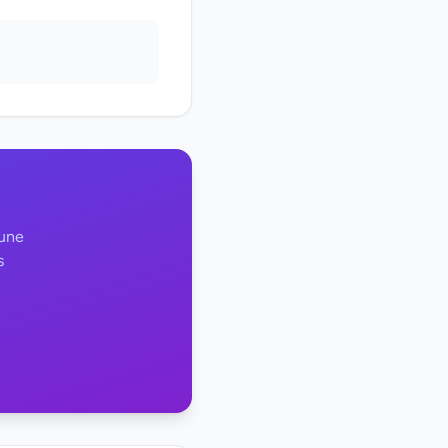
 une
s