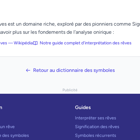
rêves est un domaine riche, exploré par des pionniers comme Si
avoir plus sur les fondements de l'analyse onirique :
rêves — Wikipédia
Notre guide complet d'interprétation des rêves
Retour au dictionnaire des symboles
Publicité
n
Guides
Interpréter ses rêves
 un rêve
Signification des rêves
re des symboles
Symboles récurrents