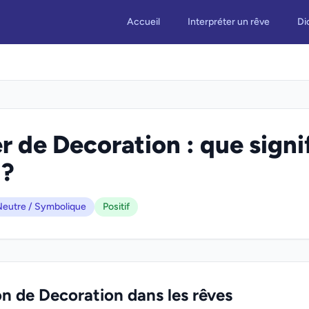
Accueil
Interpréter un rêve
Di
r de Decoration : que signi
 ?
eutre / Symbolique
Positif
on de Decoration dans les rêves