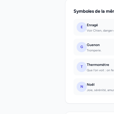
Symboles de la mê
Enragé
E
Voir Chien, danger
Guenon
G
Tromperie.
Thermomètre
T
Que l'on voit : on f
Noêl
N
Joie, sérénité, am