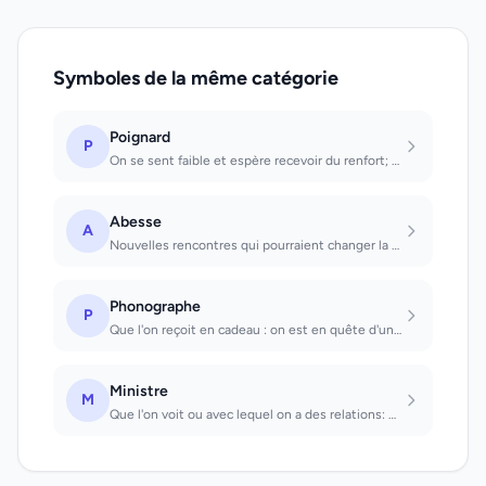
Symboles de la même catégorie
Poignard
P
On se sent faible et espère recevoir du renfort; cet instrument est surtout un p...
Abesse
A
Nouvelles rencontres qui pourraient changer la monotonie de votre vie
Phonographe
P
Que l'on reçoit en cadeau : on est en quête d'un nouvel amour. Que l'on entend :...
Ministre
M
Que l'on voit ou avec lequel on a des relations: un désir sera réalisé. Que l'on...