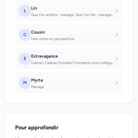
Lin
L
Que l'on achète : mariage. Que l'on file : mariage heureux. Marchand de lin : bo...
Cousin
C
Une visite en perspective.
Extravagance
E
(calme) Cadeau (trouble) Tromperie d'un collègue Vous vous êtes trompé sur votre...
Myrte
M
Mariage
Pour approfondir