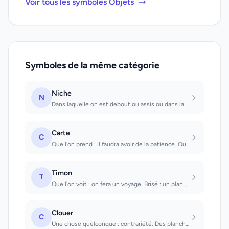
Voir tous les symboles Objets
Symboles de la même catégorie
Niche
N
Dans laquelle on est debout ou assis ou dans laquelle on entre: affaire secrète...
Carte
C
Que l'on prend : il faudra avoir de la patience. Que l'on reçoit : on fera une c...
Timon
T
Que l'on voit : on fera un voyage. Brisé : un plan ne se réalisera pas.
Clouer
C
Une chose quelconque : contrariété. Des planches : consolidation de la situation...