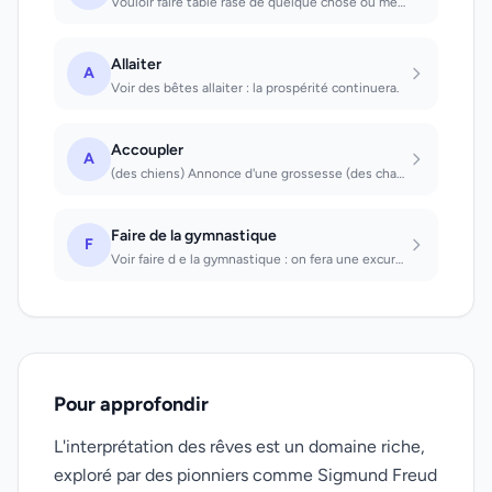
Vouloir faire table rase de quelque chose ou mettre fin définitivement à quelque...
Allaiter
A
Voir des bêtes allaiter : la prospérité continuera.
Accoupler
A
(des chiens) Annonce d'une grossesse (des chats) Bonheur dans vos relations sexu...
Faire de la gymnastique
F
Voir faire d e la gymnastique : on fera une excursion. En faire : on accroîtra s...
Pour approfondir
L'interprétation des rêves est un domaine riche,
exploré par des pionniers comme Sigmund Freud