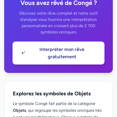
Vous avez rêvé de Congé ?
Décrivez votre rêve complet et notre outil
d'analyse vous fournira une interprétation
personnalisée en croisant plus de 2 700
symboles oniriques.
Interpréter mon rêve
gratuitement
Explorez les symboles de Objets
Le symbole Congé fait partie de la catégorie
Objets
, qui regroupe les symboles oniriques liés