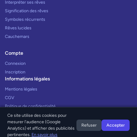
Interpréter ses rêves
Signification des rêves
Symboles récurrents
Rêves lucides
Cauchemars
Compte
Connexion
Inscription
Informations légales
Mentions légales
CGV
Politique de confidentialité
Ce site utilise des cookies pour
mesurer l'audience (Google
Refuser
Accepter
Analytics) et afficher des publicités
© 2026 Interprétation des Rêves. Tous droits réservés.
pertinentes.
En savoir plus